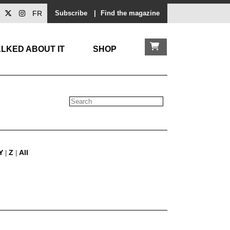
FR
Subscribe
|
Find the magazine
LKED ABOUT IT
SHOP
Y
Z
All
|
|