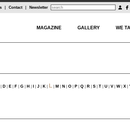
s
|
Contact
|
Newsletter
MAGAZINE
GALLERY
WE TA
L
D
E
F
G
H
I
J
K
M
N
O
P
Q
R
S
T
U
V
W
X
|
|
|
|
|
|
|
|
|
|
|
|
|
|
|
|
|
|
|
|
|
|