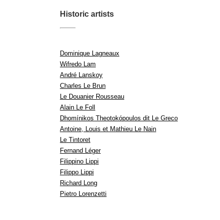
Historic artists
Dominique Lagneaux
Wifredo Lam
André Lanskoy
Charles Le Brun
Le Douanier Rousseau
Alain Le Foll
Dhomínikos Theotokópoulos dit Le Greco
Antoine, Louis et Mathieu Le Nain
Le Tintoret
Fernand Léger
Filippino Lippi
Filippo Lippi
Richard Long
Pietro Lorenzetti