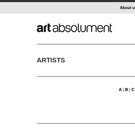
About u
ARTISTS
A
B
C
|
|