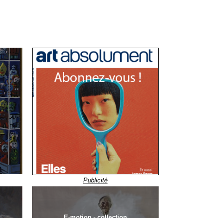
x
Publicité
E-motion - collection