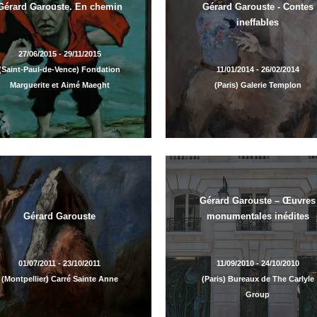
Gérard Garouste. En chemin
Gérard Garouste - Contes
ineffables
27/06/2015 - 29/11/2015
(Saint-Paul-de-Vence) Fondation
11/01/2014 - 26/02/2014
Marguerite et Aimé Maeght
(Paris) Galerie Templon
Gérard Garouste – Œuvres
Gérard Garouste
monumentales inédites
01/07/2011 - 23/10/2011
11/09/2010 - 24/10/2010
(Montpellier) Carré Sainte Anne
(Paris) Bureaux de The Carlyle
Group