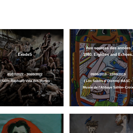
Aux sources des années
ExodeS
1980. Eighties and Echoes.
01/07/2022 - 30/09/2022
09/06/2019 - 22/09/2019
(Saint-Raphaël) Villa des Myrtes
( Les Sables d'Olonne) MASC -
Musée de l'Abbaye Sainte- Croi