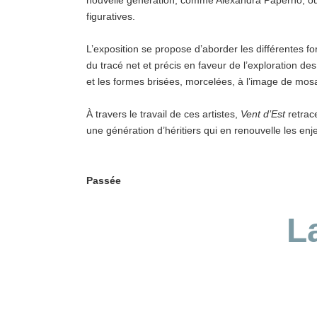
nouvelle génération, comme Alexandra Paperno, ou e
figuratives.
L’exposition se propose d’aborder les différentes for
du tracé net et précis en faveur de l’exploration des
et les formes brisées, morcelées, à l’image de mos
À travers le travail de ces artistes,
Vent d’Est
retrace
une génération d’héritiers qui en renouvelle les enj
Passée
L