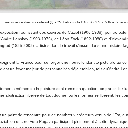
There is no-one afraid or overheard (II), 2024, huilde sur lin,116 x 89 x 2,5 cm
© Nino Kapanad
 exposition réunissant des œuvres de Caziel (1906-1988), peintre polo
d’André Lanskoy (1903-1976), de Léon Zack (1892-1980) et d’Alexandr
ngrad (1935-2003), artistes dont le travail s’inscrit dans une histoire f
joignent la France pour se forger une nouvelle identité picturale au co
 elle est un foyer majeur de personnalités déjà établies, tels qu’André 
ements mêmes de la peinture sont remis en question, en particulier la 
une abstraction libérée de tout dogme, où les formes se libèrent, les c
nt un point de rencontre pour de nombreux créateurs venus de l’Est, aut
aziel, ou encore Vera Pagava participent pleinement à cette dynamiqu