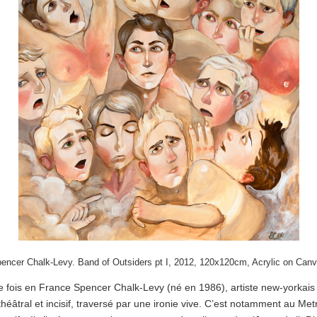
encer Chalk-Levy. Band of Outsiders pt I, 2012, 120x120cm, Acrylic on Can
 fois en France Spencer Chalk-Levy (né en 1986), artiste new-yorkais f
éâtral et incisif, traversé par une ironie vive. C’est notamment au Met