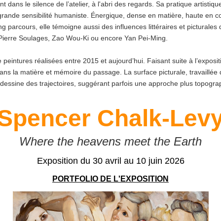
dans le silence de l’atelier, à l'abri des regards. Sa pratique artistiqu
ne grande sensibilité humaniste. Énergique, dense en matière, haute en c
ong parcours, elle témoigne aussi des influences littéraires et pictural
e Pierre Soulages, Zao Wou-Ki ou encore Yan Pei-Ming.
 peintures réalisées entre 2015 et aujourd’hui. Faisant suite à l’exposi
 la matière et mémoire du passage. La surface picturale, travaillée dan
dessine des trajectoires, suggérant parfois une approche plus topogra
Spencer Chalk-Lev
Where the heavens meet the Earth
Exposition du 30 avril au 10 juin 2026
PORTFOLIO DE L'EXPOSITION