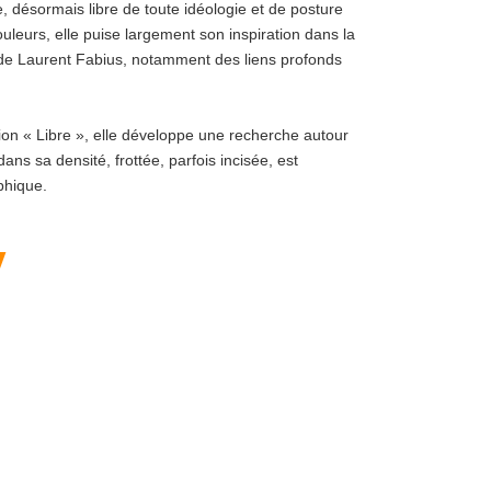
e, désormais libre de toute idéologie et de posture
ouleurs, elle puise largement son inspiration dans la
es de Laurent Fabius, notamment des liens profonds
tion « Libre », elle développe une recherche autour
s sa densité, frottée, parfois incisée, est
phique.
y