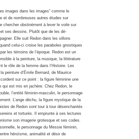
“des images dans les images” comme le
age et de nombreuses autres études sur
 de chercher obstinément à lever le voile sur
et ses dessins. Plutôt que de les dé-
pagner. Elle suit Redon dans les sillons
uand celui-ci croise les paraboles gnostiques
par les témoins de l’époque. Redon est un
nsible à la peinture, la musique, la littérature
nt le rôle de la femme dans l’Histoire. Les
 la peinture d’Émile Bernard, de Maurice
cordent sur ce point : la figure féminine une
me qui est mis en jachère. Chez Redon, le
uble, l’entité féminin-masculin, le personnage
èrement. L’ange déchu, la figure mystique de la
nistes de Redon sont tour à tour désenchantés
ereins et torturés. Il emprunte à ses lectures
ponisme son imagerie grotesque et ses codes.
rsonnelle, le personnage du Messie féminin,
entre héroïsme, animalité et désir de