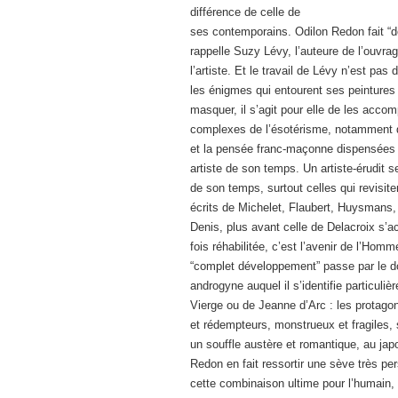
différence de celle de
ses contemporains. Odilon Redon fait 
rappelle Suzy Lévy, l’auteure de l’ouvr
l’artiste. Et le travail de Lévy n’est pas
les énigmes qui entourent ses peintures 
masquer, il s’agit pour elle de les accom
complexes de l’ésotérisme, notamment q
et la pensée franc-maçonne dispensées 
artiste de son temps. Un artiste-érudit se
de son temps, surtout celles qui revisite
écrits de Michelet, Flaubert, Huysmans,
Denis, plus avant celle de Delacroix s’ac
fois réhabilitée, c’est l’avenir de l’Hom
“complet développement” passe par le do
androgyne auquel il s’identifie particuli
Vierge ou de Jeanne d’Arc : les protago
et rédempteurs, monstrueux et fragiles, s
un souffle austère et romantique, au ja
Redon en fait ressortir une sève très pe
cette combinaison ultime pour l’humain, 