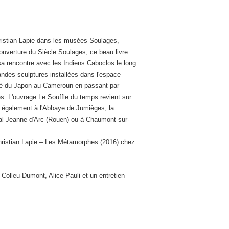
hristian Lapie dans les musées Soulages,
ouverture du Siècle Soulages, ce beau livre
 sa rencontre avec les Indiens Caboclos le long
ndes sculptures installées dans l'espace
ené du Japon au Cameroun en passant par
res. L'ouvrage Le Souffle du temps revient sur
s également à l'Abbaye de Jumièges, la
rial Jeanne d'Arc (Rouen) ou à Chaumont-sur-
 Christian Lapie – Les Métamorphes (2016) chez
Colleu-Dumont, Alice Pauli et un entretien