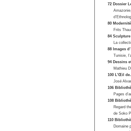
72 Dossier L
Amazonie,
d’Ethnolo
80 Modernité
Frits Thau
84 Sculpture
La collecti
88 Images d’
Tunisie, l
94 Dessins e
Mathieu D
100 L’Œil de.
José Alvar
106 Biblioth
Pages d’ar
108 Biblioth
Regard thé
de Soko 
110 Biblioth
Domaine pu