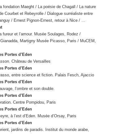
la fondation Maeght / La poésie de Chagall / La nature
 de Courbet et Rebeyrolle / Dialogue surréaliste entre
anguy / Ernest Pignon-Ernest, retour à Nice / …
t
a fureur et l’amour. Musée Soulages, Rodez /
 Gianadda, Martigny Musée Picasso, Paris / MuCEM,
es Portes d’Eden
asson. Château de Versailles
es Portes d’Eden
asso, entre science et fiction. Palais Fesch, Ajaccio
es Portes d’Eden
auvage, l’ombre et son double.
es Portes d’Eden
ration. Centre Pompidou, Paris
es Portes d’Eden
eyre, à l’est d’Eden. Musée d’Orsay, Paris
es Portes d’Eden
orient, jardins de paradis. Institut du monde arabe,