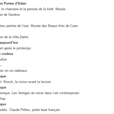
es Portes d’Eden
 le chamane et la pensée de la forêt. Musée
gie de Genève
low, peintre de l’eau. Musée des Beaux-Arts de Caen
on de la Villa Datris
aujourd’hui
’art après le printemps
t cinéma
ufois
..
ez en six tableaux
èque
t. Bosch, la vision avant la lecture
èque
orique. Les Vertiges du miroir dans l’art contemporain
Phay
èque
blic. Claude Pélieu, poète beat français