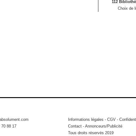
112 Biblioth
Choix de l
tabsolument.com
Informations légales
-
CGV
-
Confidenti
 70 88 17
Contact
-
Annonceurs/Publicité
Tous droits réservés 2019