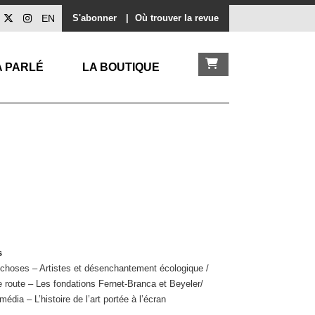
EN
S'abonner
|
Où trouver la revue
A PARLÉ
LA BOUTIQUE
s
 choses – Artistes et désenchantement écologique /
 route – Les fondations Fernet-Branca et Beyeler/
média – L’histoire de l’art portée à l’écran