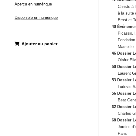
Aperçu en numérique
Christo à 
à la suite
Disponible en numérique
Ernst et T
40 Événemen
Picasso, l
Fondation
Ajouter au panier
Marseille
46 Dossier L
Olafur Eli
50 Dossier L
Laurent Gr
53 Dossier L
Ludovic S
56 Dossier L
Beat Gene
62 Dossier L
Charles Gl
68 Dossier L
Jardins d’
Paris