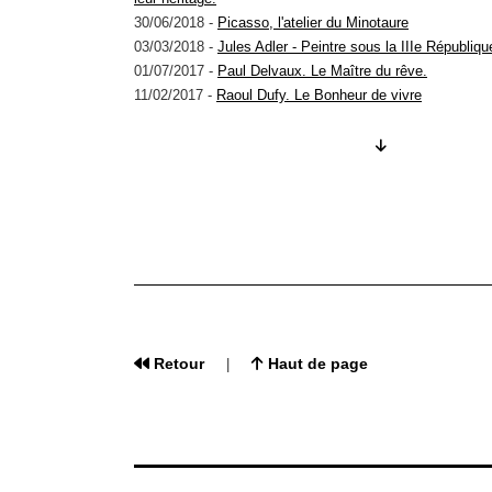
30/06/2018 -
Picasso, l'atelier du Minotaure
03/03/2018 -
Jules Adler - Peintre sous la IIIe Républiqu
01/07/2017 -
Paul Delvaux. Le Maître du rêve.
11/02/2017 -
Raoul Dufy. Le Bonheur de vivre
02/07/2016 -
Albert Besnard. Modernités Belle Époque
06/02/2016 -
Belles de jour
07/05/2015 -
Jacques-Émile Blanche, peintre, écrivain
28/06/2014 -
Chagall – Impressions
15/02/2014 -
Joseph Vitta - Passion de collection
15/06/2013 -
Légendes des mers – L’Art de vivre à bord
04/06/2011 -
Splendeurs des collections du prince du Li
Rembrandt, Rubens...
05/02/2011 -
Daumier, Steinlen, Toulouse-Lautrec - La Vi
13/06/2009 -
Rodin : Les arts décoratifs
07/02/2009 -
La Ruche, cité des artistes 1902-2008
Retour
Haut de page
|