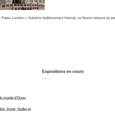
 « Palais Lumière ». Autrefois établissement thermal, ce fleuron retrouvé du p
Expositions en cours
u musée d’Orsay
ini, Amiet, Hodler et