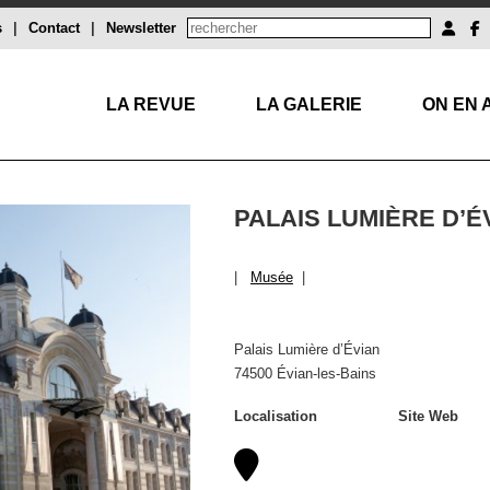
s
|
Contact
|
Newsletter
LA REVUE
LA GALERIE
ON EN 
PALAIS LUMIÈRE D’É
|
Musée
|
Palais Lumière d’Évian
74500 Évian-les-Bains
Localisation
Site Web