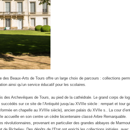
sée des Beaux-Arts de Tours offre un large choix de parcours : collections pe
ion ainsi qu’un service éducatif pour les scolaires.
is des Archevêques de Tours, au pied de la cathédrale. Le grand corps de logi
uccédés sur ce site de l’Antiquité jusqu’au XVIIIe siècle : rempart et tour gal
ransformée en chapelle au XVIIIe siècle), ancien palais du XVIIe s.. La cour d
Elle accueille en son centre un cèdre bicentenaire classé Arbre Remarquable.
es révolutionnaires, provenant en particulier des grandes abbayes de Marmouti
 de Richelieu. Des dépôts de l’Etat ont enrichi les collections initiales, a