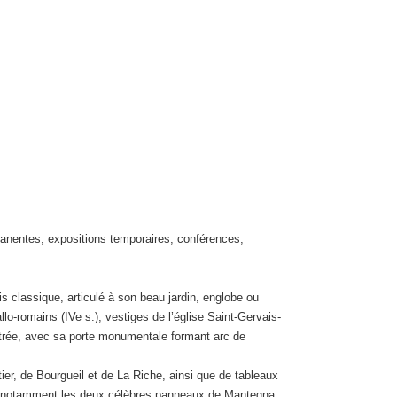
rmanentes, expositions temporaires, conférences,
s classique, articulé à son beau jardin, englobe ou
lo-romains (IVe s.), vestiges de l’église Saint-Gervais-
’entrée, avec sa porte monumentale formant arc de
er, de Bourgueil et de La Riche, ainsi que de tableaux
vec notamment les deux célèbres panneaux de Mantegna.