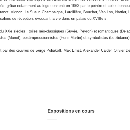
entés, grâce notamment au legs consenti en 1963 par le peintre et collectionneu
ndt, Vignon, Le Sueur, Champaigne, Largillière, Boucher, Van Loo, Nattier,
salons de réception, évoquant la vie dans un palais du XVIIIe s.
 XXe siècles : toiles néo-classiques (Suvée, Peyron) et romantiques (Delacroi
stes (Monet), postimpressionnistes (Henri Martin) et symbolistes (Le Sidaner
 par des œuvres de Serge Poliakoff, Max Ernst, Alexander Calder, Olivier D
Expositions en cours