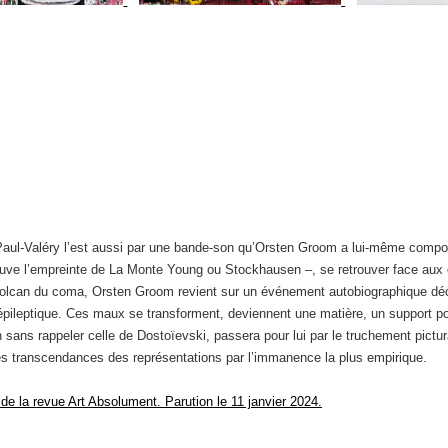
usée Paul-Valéry l’est aussi par une bande-son qu’Orsten Groom a lui-même co
ve l’empreinte de La Monte Young ou Stockhausen –, se retrouver face aux œuv
 Volcan du coma, Orsten Groom revient sur un événement autobiographique déci
t épileptique. Ces maux se transforment, deviennent une matière, un support p
on sans rappeler celle de Dostoïevski, passera pour lui par le truchement pict
les transcendances des représentations par l’immanence la plus empirique.
de la revue Art Absolument. Parution le 11 janvier 2024.