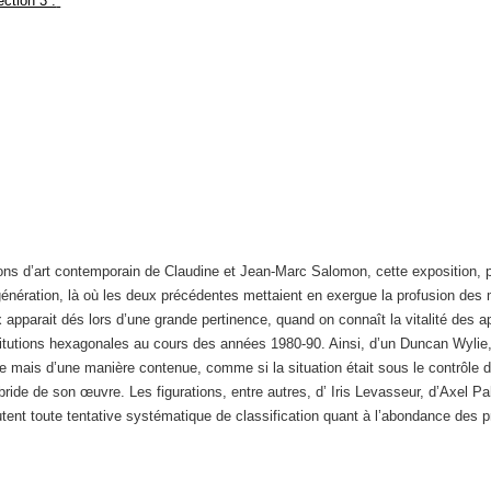
ions d’art contemporain de Claudine et Jean-Marc Salomon, cette exposition, pr
 génération, là où les deux précédentes mettaient en exergue la profusion des
x apparait dés lors d’une grande pertinence, quand on connaît la vitalité des ap
titutions hexagonales au cours des années 1980-90. Ainsi, d’un Duncan Wylie, q
e mais d’une manière contenue, comme si la situation était sous le contrôle d
ybride de son œuvre. Les figurations, entre autres, d’ Iris Levasseur, d’Axel
tent toute tentative systématique de classification quant à l’abondance des p