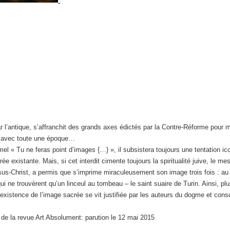
r l’antique, s’affranchit des grands axes édictés par la Contre-Réforme pour m
re avec toute une époque…
 Tu ne feras point d’images {…} », il subsistera toujours une tentation icon
ée existante. Mais, si cet interdit cimente toujours la spiritualité juive, le m
ésus-Christ, a permis que s’imprime miraculeusement son image trois fois : au
i ne trouvèrent qu’un linceul au tombeau – le saint suaire de Turin. Ainsi, plus
 l’existence de l’image sacrée se vit justifiée par les auteurs du dogme et cons
5 de la revue Art Absolument: parution le 12 mai 2015