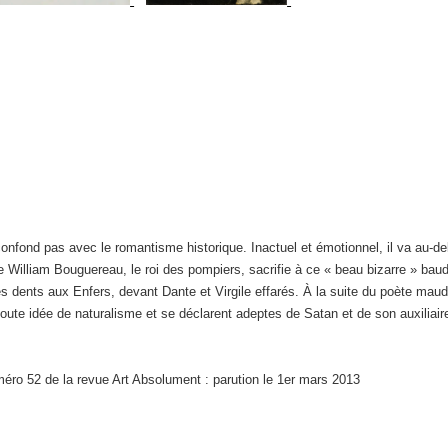
 confond pas avec le romantisme historique. Inactuel et émotionnel, il va au-de
illiam Bouguereau, le roi des pompiers, sacrifie à ce « beau bizarre » baudel
s dents aux Enfers, devant Dante et Virgile effarés. À la suite du poète maudi
 toute idée de naturalisme et se déclarent adeptes de Satan et de son auxiliair
méro 52 de la revue Art Absolument : parution le 1er mars 2013