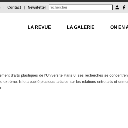
s
|
Contact
|
Newsletter
LA REVUE
LA GALERIE
ON EN 
nt d’arts plastiques de l’Université Paris 8, ses recherches se concentrent s
nce extrème. Elle a publié plusieurs articles sur les relations entre arts et cr
h.