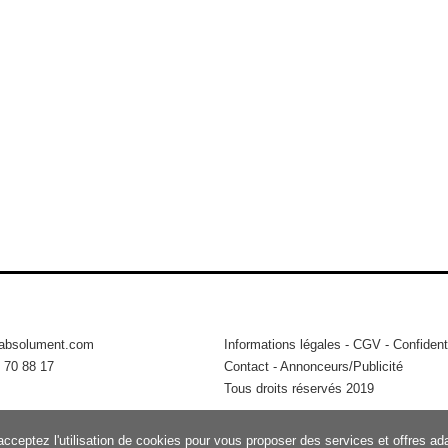
tabsolument.com
Informations légales
-
CGV
-
Confidenti
 70 88 17
Contact
-
Annonceurs/Publicité
Tous droits réservés 2019
acceptez l'utilisation de cookies pour vous proposer des services et offres a