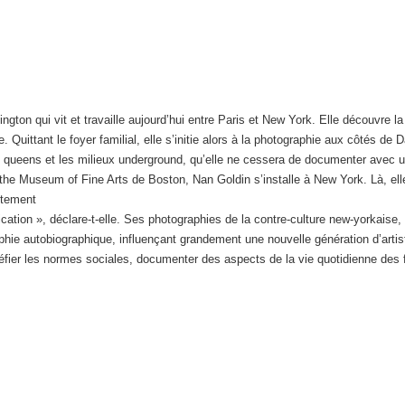
ton qui vit et travaille aujourd’hui entre Paris et New York. Elle découvre l
Quittant le foyer familial, elle s’initie alors à la photographie aux côtés d
ag queens et les milieux underground, qu’elle ne cessera de documenter avec u
 the Museum of Fine Arts de Boston, Nan Goldin s’installe à New York. Là, el
ctement
ation », déclare-t-elle. Ses photographies de la contre-culture new-yorkaise
phie autobiographique, influençant grandement une nouvelle génération d’arti
r défier les normes sociales, documenter des aspects de la vie quotidienne d