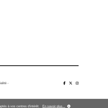
alité
-
daptés à vos centres d'intérêt.
En savoir plus...