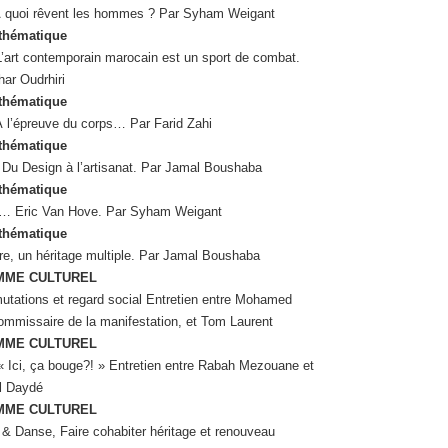
À quoi rêvent les hommes ? Par Syham Weigant
 thématique
 L’art contemporain marocain est un sport de combat.
ar Oudrhiri
 thématique
À l’épreuve du corps… Par Farid Zahi
 thématique
 Du Design à l’artisanat. Par Jamal Boushaba
 thématique
… Eric Van Hove. Par Syham Weigant
 thématique
re, un héritage multiple. Par Jamal Boushaba
MME CULTUREL
utations et regard social Entretien entre Mohamed
ommissaire de la manifestation, et Tom Laurent
MME CULTUREL
« Ici, ça bouge?! » Entretien entre Rabah Mezouane et
 Daydé
MME CULTUREL
& Danse, Faire cohabiter héritage et renouveau