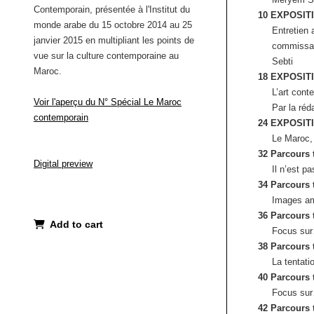
Contemporain, présentée à l'Institut du
10 EXPOSIT
monde arabe du 15 octobre 2014 au 25
Entretien 
janvier 2015 en multipliant les points de
commissai
vue sur la culture contemporaine au
Sebti
Maroc.
18 EXPOSIT
L’art cont
Voir l'aperçu du N° Spécial Le Maroc
Par la réd
contemporain
24 EXPOSIT
Le Maroc, 
32 Parcours
Digital preview
Il n’est p
34 Parcours
Images am
36 Parcours
Add to cart
Focus sur
38 Parcours
La tentat
40 Parcours
Focus sur
42 Parcours