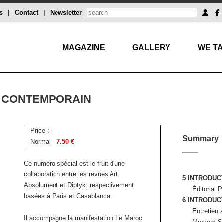
s
|
Contact
|
Newsletter
MAGAZINE
GALLERY
WE TA
 CONTEMPORAIN
Price :
Summary
Normal
7.50 €
Ce numéro spécial est le fruit d'une
collaboration entre les revues Art
5 INTRODUC
Absolument et Diptyk, respectivement
Éditorial
basées à Paris et Casablanca.
6 INTRODUC
Entretien 
Il accompagne la manifestation Le Maroc
Meryem S