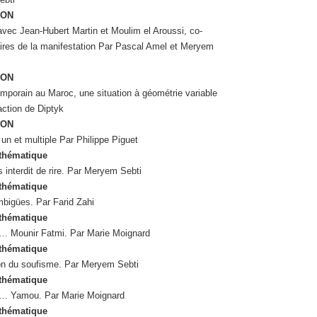
ION
avec Jean-Hubert Martin et Moulim el Aroussi, co-
res de la manifestation Par Pascal Amel et Meryem
ION
emporain au Maroc, une situation à géométrie variable
action de Diptyk
ION
un et multiple Par Philippe Piguet
 thématique
as interdit de rire. Par Meryem Sebti
 thématique
bigües. Par Farid Zahi
 thématique
… Mounir Fatmi. Par Marie Moignard
 thématique
ion du soufisme. Par Meryem Sebti
 thématique
… Yamou. Par Marie Moignard
 thématique