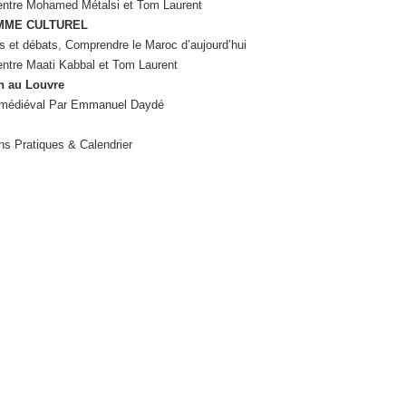
 entre Mohamed Métalsi et Tom Laurent
MME CULTUREL
s et débats, Comprendre le Maroc d’aujourd’hui
entre Maati Kabbal et Tom Laurent
n au Louvre
 médiéval Par Emmanuel Daydé
S
ns Pratiques & Calendrier