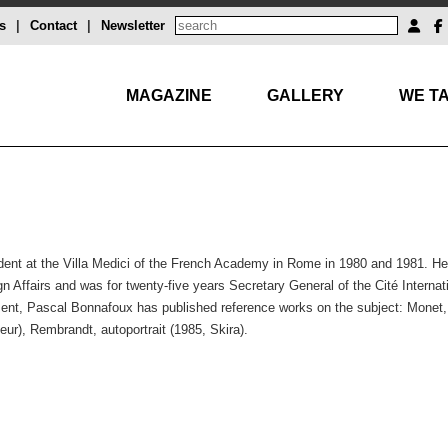
s
|
Contact
|
Newsletter
MAGAZINE
GALLERY
WE TA
dent at the Villa Medici of the French Academy in Rome in 1980 and 1981. He d
gn Affairs and was for twenty-five years Secretary General of the Cité Internati
ment, Pascal Bonnafoux has published reference works on the subject: Monet, 
eur), Rembrandt, autoportrait (1985, Skira).