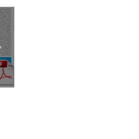
e
e
x